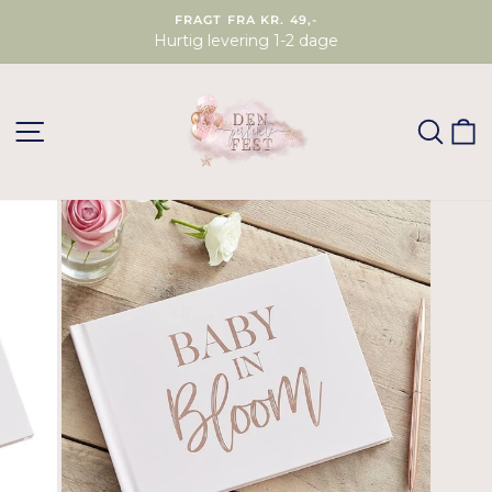
FRAGT FRA KR. 49,-
Hurtig levering 1-2 dage
SØG
K