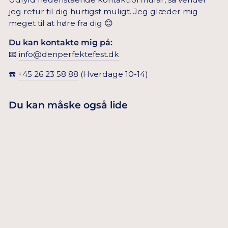
jeg retur til dig hurtigst muligt. Jeg glæder mig
meget til at høre fra dig 😊
Du kan kontakte mig på:
📧
info@denperfektefest.dk
☎️
+45 26 23 58 88
(Hverdage 10-14)
Du kan måske også lide
Udsolgt
GÆSTEBOG TIL
BABY SHOWER I
109,00 Dkr