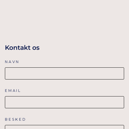
ROSA GULD &
BLUSH
UDSOLGT
Kontakt os
NAVN
EMAIL
BESKED