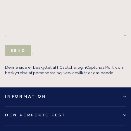
SEND
SEND
'
Denne side er beskyttet af hCaptcha, og hCaptchas
Politik om
beskyttelse af persondata
og
Servicevilkår
er gældende.
INFORMATION
DEN PERFEKTE FEST