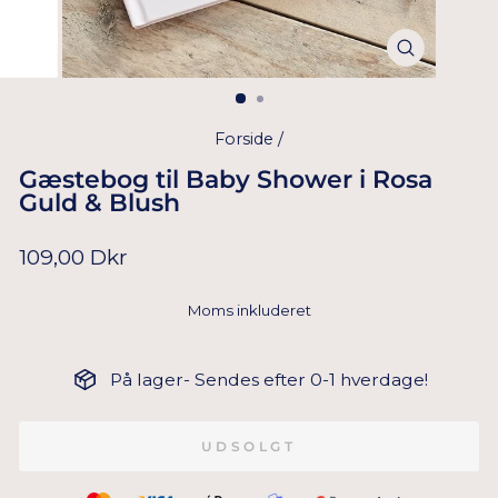
Forside
/
Gæstebog til Baby Shower i Rosa
Guld & Blush
Normal
109,00 Dkr
pris
Moms inkluderet
På lager- Sendes efter 0-1 hverdage!
UDSOLGT