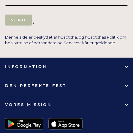
SEND
SEND
'
Denne side er beskyttet af hCaptcha, og hCaptchas
Politik om
beskyttelse af persondata
og
Servicevilkår
er gældende.
INFORMATION
DEN PERFEKTE FEST
VORES MISSION