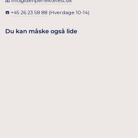
📧
info@denperfektefest.dk
☎️
+45 26 23 58 88
(Hverdage 10-14)
Du kan måske også lide
Udsolgt
KONFETTI
BALLONER I
49,00 Dkr
ROSA GULD 5
STK.
UDSOLGT